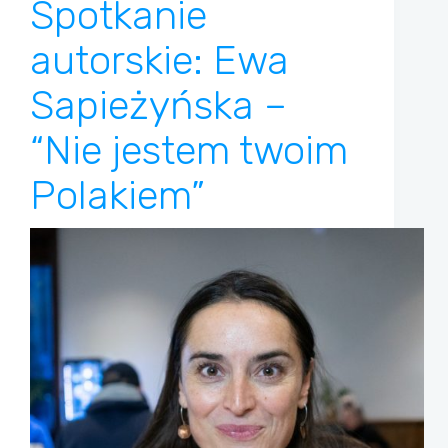
Spotkanie
autorskie: Ewa
Sapieżyńska –
“Nie jestem twoim
Polakiem”