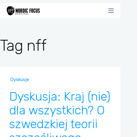
Przejdź
do
treści
Tag
nff
Dyskusje
Dyskusja: Kraj (nie)
dla wszystkich? O
szwedzkiej teorii