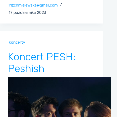
11zchmielewska@gmail.com
17 października 2023
Koncerty
Koncert PESH:
Peshish