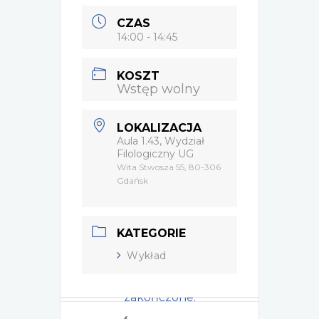
CZAS
14:00 - 14:45
KOSZT
Wstęp wolny
LOKALIZACJA
Aula 1.43, Wydział
Filologiczny UG
Wita Stwosza 55, 80-306
Gdańsk
KATEGORIE
Wykład
Wydarzenie zostało
zakończone.