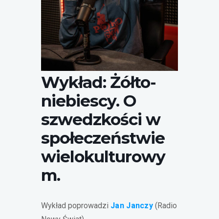
Wykład: Żółto-
niebiescy. O
szwedzkości w
społeczeństwie
wielokulturowy
m.
Wykład poprowadzi
Jan Janczy
(Radio