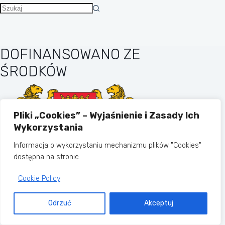
Brak
wyników
DOFINANSOWANO ZE
ŚRODKÓW
Pliki „Cookies” – Wyjaśnienie i Zasady Ich
Wykorzystania
Informacja o wykorzystaniu mechanizmu plików "Cookies"
dostępna na stronie
Cookie Policy
MIASTO GDAŃSK
Odrzuć
Akceptuj
Copyright © 2026 - Motyw WordPress
stworzony przez
CreativeThemes