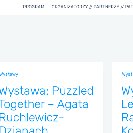
PROGRAM
ORGANIZATORZY // PARTNERZY // PA
Wystawy
Wyst
Wystawa: Puzzled
W
Together – Agata
L
Ruchlewicz-
Ra
Dzianach
K