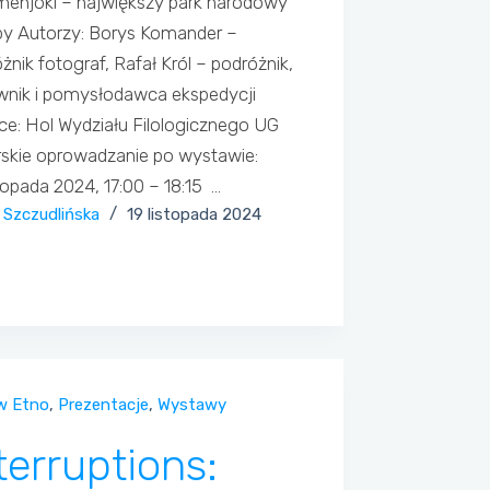
enjoki – największy park narodowy
py Autorzy: Borys Komander –
żnik fotograf, Rafał Król – podróżnik,
wnik i pomysłodawca ekspedycji
ce: Hol Wydziału Filologicznego UG
skie oprowadzanie po wystawie:
stopada 2024, 17:00 – 18:15 …
a Szczudlińska
19 listopada 2024
w Etno
,
Prezentacje
,
Wystawy
terruptions: