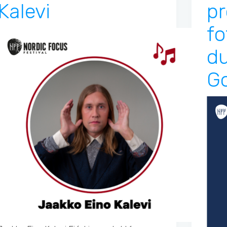
Kalevi
pr
fo
d
Go