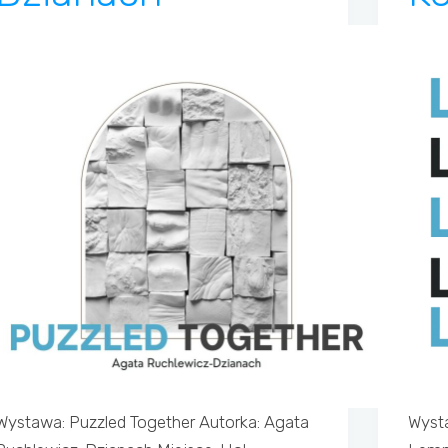
Wystawa: Puzzled Together Autorka: Agata
Wysta