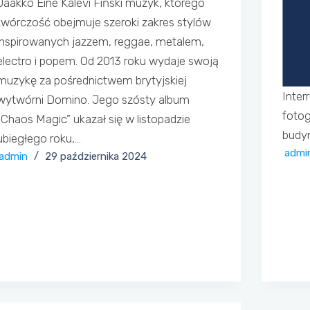
Jaakko Eine Kalevi Fiński muzyk, którego
twórczość obejmuje szeroki zakres stylów
inspirowanych jazzem, reggae, metalem,
electro i popem. Od 2013 roku wydaje swoją
muzykę za pośrednictwem brytyjskiej
Inter
wytwórni Domino. Jego szósty album
fotog
„Chaos Magic” ukazał się w listopadzie
budy
ubiegłego roku,…
admi
admin
29 października 2024