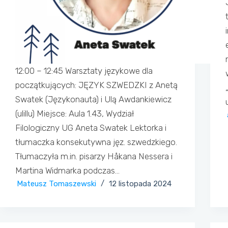
12:00 – 12:45 Warsztaty językowe dla
początkujących: JĘZYK SZWEDZKI z Anetą
Swatek (Językonauta) i Ulą Awdankiewicz
(ulillu) Miejsce: Aula 1.43, Wydział
Filologiczny UG Aneta Swatek Lektorka i
tłumaczka konsekutywna jęz. szwedzkiego.
Tłumaczyła m.in. pisarzy Håkana Nessera i
Martina Widmarka podczas…
Mateusz Tomaszewski
12 listopada 2024