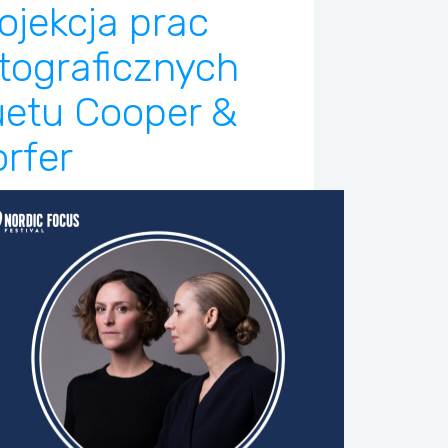
ojekcja prac
tograficznych
uetu Cooper &
rfer