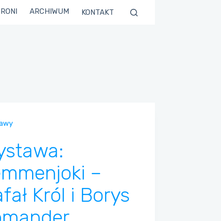
TRONI
ARCHIWUM
KONTAKT
awy
ystawa:
emmenjoki –
fał Król i Borys
omander