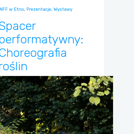
NFF w Etno
,
Prezentacje
,
Wystawy
Spacer
performatywny:
Choreografia
roślin