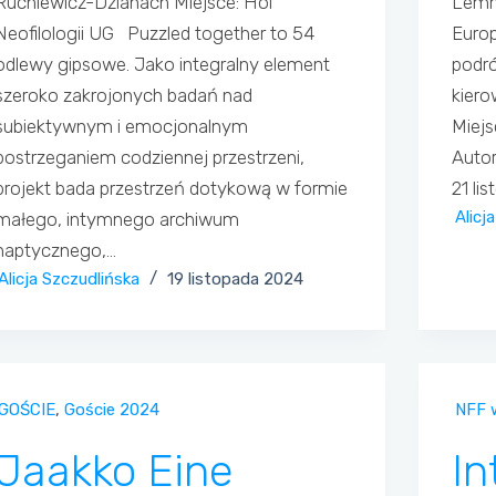
Ruchlewicz-Dzianach Miejsce: Hol
Lemm
Neofilologii UG Puzzled together to 54
Euro
odlewy gipsowe. Jako integralny element
podró
szeroko zakrojonych badań nad
kiero
subiektywnym i emocjonalnym
Miejs
postrzeganiem codziennej przestrzeni,
Autor
projekt bada przestrzeń dotykową w formie
21 li
Alicj
małego, intymnego archiwum
haptycznego,…
Alicja Szczudlińska
19 listopada 2024
GOŚCIE
,
Goście 2024
NFF 
Jaakko Eine
In