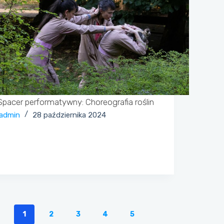
Spacer performatywny: Choreografia roślin
admin
28 października 2024
1
2
3
4
5