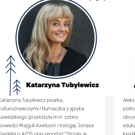
Katarzyna Tubylewicz pisarka,
Alek
kulturoznawczymi i tłumaczka z języka
polit
szwedzkiego (przełożyła m.in. cztery
obcy
powieści Majgull Axelsson i trylogię Jonasa
eduka
Gardella o AIDS oraz reportaż ”Strzały w
książ