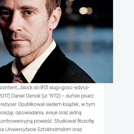
[content_block id=813 slug=gosc-edycji-
2017] Daniel Dencik (ur. 1972) – duński pisarz
i reżyser. Opublikował siedem książek, w tym
poezję, opowiadania, eseje oraz jedną
kontrowersyjną powieść. Studiował filozofię
na Uniwersytecie Sztokholmskim oraz