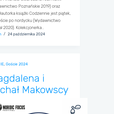
awnictwo Poznańskie 2019) oraz
autorka książki Codziennie jest piątek,
ęście po nordycku (Wydawnictwo
l 2020). Kolekcjonerka…
n
24 października 2024
IE
,
Goście 2024
gdalena i
ichał Makowscy