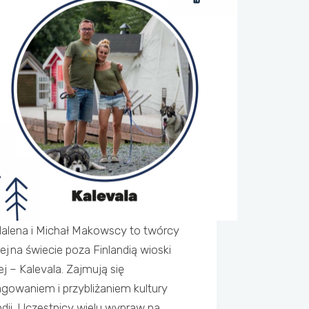
alena i Michał Makowscy to twórcy
ej na świecie poza Finlandią wioski
iej – Kalevala. Zajmują się
gowaniem i przybliżaniem kultury
ndii. Uczestnicy wielu wypraw na