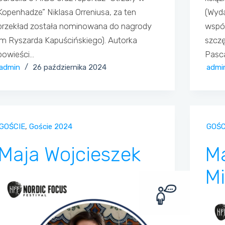
Kopenhadze” Niklasa Orreniusa, za ten
(Wyd
przekład została nominowana do nagrody
współ
im Ryszarda Kapuścińskiego). Autorka
szcz
powieści…
Pasca
admin
26 października 2024
admi
GOŚCIE
,
Goście 2024
GOŚC
Maja Wojcieszek
Ma
M