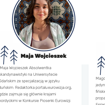
Maja Wojcieszek Absolwentka
skandynawistyki na Uniwersytecie
Magd
Gdańskim ze specjalizacją w języku
jedyn
duńskim. Redaktorka portalu eurowizja.org,
fińsk
gdzie zajmuje się głównie krajami
propa
nordyckimi w Konkursie Piosenki Eurowizji.
Finla