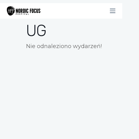
Przejdź
do
treści
UG
Nie odnaleziono wydarzeń!