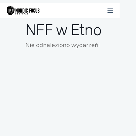
Przejdź
do
treści
NFF w Etno
Nie odnaleziono wydarzeń!