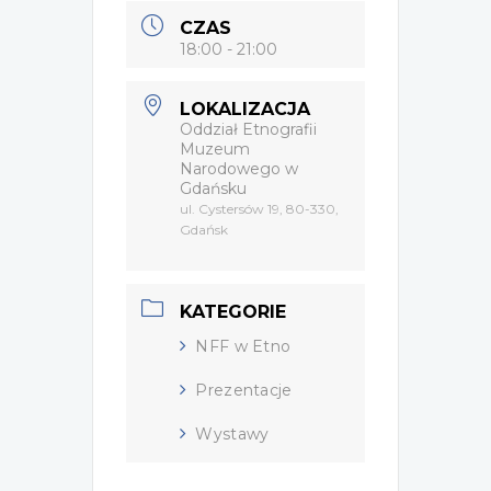
CZAS
18:00 - 21:00
LOKALIZACJA
Oddział Etnografii
Muzeum
Narodowego w
Gdańsku
ul. Cystersów 19, 80-330,
Gdańsk
KATEGORIE
NFF w Etno
Prezentacje
Wystawy
Wydarzenie zostało