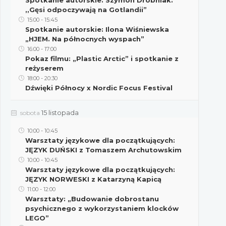
Spotkanie autorskie: Szymon Drobniak:
,,Gęsi odpoczywają na Gotlandii”
15:00
-
15:45
Spotkanie autorskie: Ilona Wiśniewska
„HJEM. Na północnych wyspach”
16:00
-
17:00
Pokaz filmu: „Plastic Arctic” i spotkanie z
reżyserem
18:00
-
20:30
Dźwięki Północy x Nordic Focus Festival
15 listopada
sobota
10:00
-
10:45
Warsztaty językowe dla początkujących:
JĘZYK DUŃSKI z Tomaszem Archutowskim
10:00
-
10:45
Warsztaty językowe dla początkujących:
JĘZYK NORWESKI z Katarzyną Kapicą
11:00
-
12:00
Warsztaty: „Budowanie dobrostanu
psychicznego z wykorzystaniem klocków
LEGO”