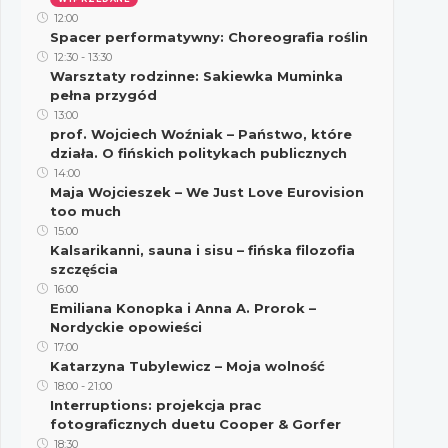
12:00
Spacer performatywny: Choreografia roślin
12:30
-
13:30
Warsztaty rodzinne: Sakiewka Muminka
pełna przygód
13:00
prof. Wojciech Woźniak – Państwo, które
działa. O fińskich politykach publicznych
14:00
Maja Wojcieszek – We Just Love Eurovision
too much
15:00
Kalsarikanni, sauna i sisu – fińska filozofia
szczęścia
16:00
Emiliana Konopka i Anna A. Prorok –
Nordyckie opowieści
17:00
Katarzyna Tubylewicz – Moja wolność
18:00
-
21:00
Interruptions: projekcja prac
fotograficznych duetu Cooper & Gorfer
18:30