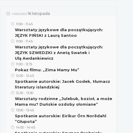
16 listopada
niedziela
11:00
-
11:45
Warsztaty językowe dla początkujących:
JĘZYK FIŃSKI z Laurą Santoo
11:00
-
11:45
Warsztaty językowe dla początkujących:
JĘZYK SZWEDZKI z Anetą Swatek i
Ulą Awdankiewicz
11:00
-
12:15
Pokaz filmu: „Zima Mamy Mu”
12:00
-
12:45
Spotkanie autorskie: Jacek Godek, tłumacz
literatury islandzkiej
12:30
-
13:30
Warsztaty rodzinne „Julebuk, kozioł, a może
Mama mu? Duńskie ozdoby słomiane”
13:00
-
13:45
Spotkanie autorskie: Eiríkur Örn Norðdahl
”Głupota”
14:00
-
14:45