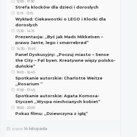
12:00
-
17:30
Strefa klocków dla dzieci i dorosłych
12:15
-
13:15
Wykład: Ciekawostki o LEGO i Klocki dla
dorosłych
13:30
-
14:15
Prezentacja: ,,Być jak Mads Mikkelsen –
prawo Jante, lego i smørrebrød”
14:30
-
15:45
Panel Dyskusyjny: „Poczuj miasto – Sense
the City – Føl byen. Kreatywne więzy polsko-
duńskie”
16:00
-
16:45
Spotkanie autorskie: Charlotte Weitze
,,Rosarium ’’
17:00
-
17:45
Spotkanie autorskie: Agata Komosa-
Styczeń ,,Wyspa niechcianych kobiet”
18:00
-
20:00
Pokaz filmu: ,,Dziewczyna z igłą”
14 listopada
piątek