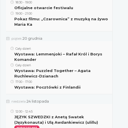
18:30
-
19:00
Oficjalne otwarcie festiwalu
19:00
-
21:00
Pokaz filmu: „Czarownica” z muzyką na żywo
Maria Ka
20 grudnia
piątek
Cały dzień
Wystawa: Lemmenjoki – Rafał Król i Borys
Komander
Cały dzień
Wystawa: Puzzled Together – Agata
Ruchlewicz-Dzianach
17:00
-
17:00
Wystawa: Pocztówki z Finlandii
24 listopada
niedziela
12:00
-
12:45
JĘZYK SZWEDZKI z Anetą Swatek
(Językonauta) i Ulą Awdankiewicz (ulillu)
WYPRZEDANE