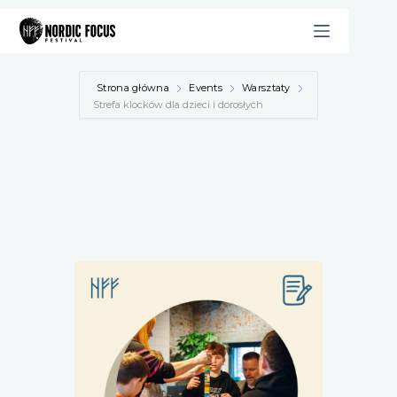
Przejdź
do
treści
Strona główna
Events
Warsztaty
Strefa klocków dla dzieci i dorosłych