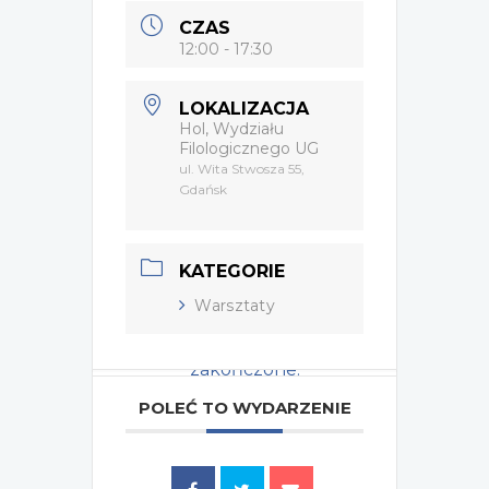
CZAS
12:00 - 17:30
LOKALIZACJA
Hol, Wydziału
Filologicznego UG
ul. Wita Stwosza 55,
Gdańsk
KATEGORIE
Warsztaty
Wydarzenie zostało
zakończone.
POLEĆ TO WYDARZENIE
Tagi:
2025