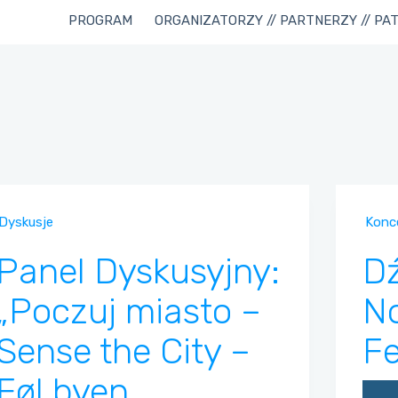
PROGRAM
ORGANIZATORZY // PARTNERZY // PA
Dyskusje
Konc
Panel Dyskusyjny:
Dź
„Poczuj miasto –
No
Sense the City –
Fe
Føl byen.