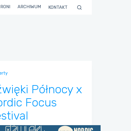
TRONI
ARCHIWUM
KONTAKT
erty
więki Północy x
rdic Focus
stival