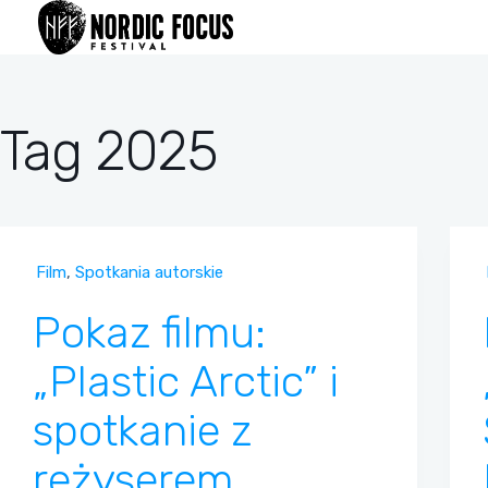
Przejdź
do
treści
Tag
2025
Film
,
Spotkania autorskie
Pokaz filmu:
„Plastic Arctic” i
spotkanie z
reżyserem