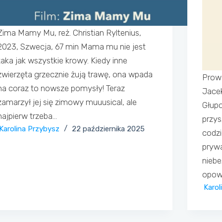
Zima Mamy Mu, reż. Christian Ryltenius,
2023, Szwecja, 67 min Mama mu nie jest
taka jak wszystkie krowy. Kiedy inne
zwierzęta grzecznie żują trawę, ona wpada
Prowa
na coraz to nowsze pomysły! Teraz
Jace
zamarzył jej się zimowy muuusical, ale
Głupo
najpierw trzeba…
przys
Karolina Przybysz
22 października 2025
codzi
prywa
niebe
opowi
Karol