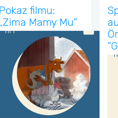
Pokaz filmu:
Sp
„Zima Mamy Mu”
au
Ör
”G