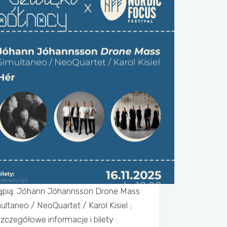
ąpią: Jóhann Jóhannsson Drone Mass
ultaneo / NeoQuartet / Karol Kisiel ;
zczegółowe informacje i bilety : ⁦⁩