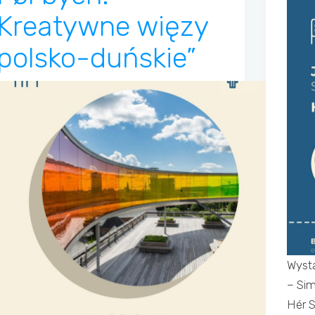
Kreatywne więzy
polsko-duńskie”
Wyst
– Sim
Hér S