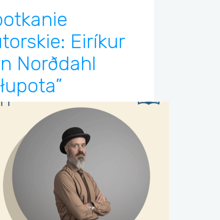
otkanie
torskie: Eiríkur
n Norðdahl
łupota”