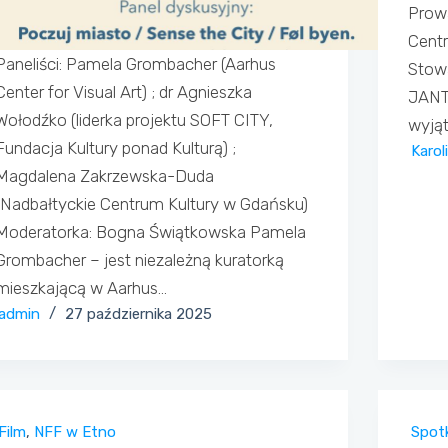
Prowa
Cent
Paneliści: Pamela Grombacher (Aarhus
Stow
Center for Visual Art) ; dr Agnieszka
JANTA
Wołodźko (liderka projektu SOFT CITY,
wyją
Fundacja Kultury ponad Kulturą) ;
Karol
Magdalena Zakrzewska-Duda
(Nadbałtyckie Centrum Kultury w Gdańsku)
Moderatorka: Bogna Świątkowska Pamela
Grombacher – jest niezależną kuratorką
mieszkającą w Aarhus…
admin
27 października 2025
Film
,
NFF w Etno
Spotk