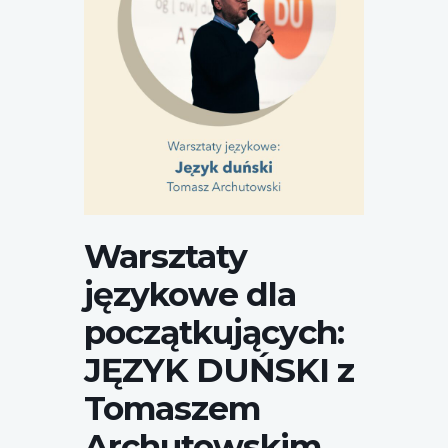
Warsztaty duńskie
Warsztaty
językowe dla
początkujących:
JĘZYK DUŃSKI z
Tomaszem
Archutowskim