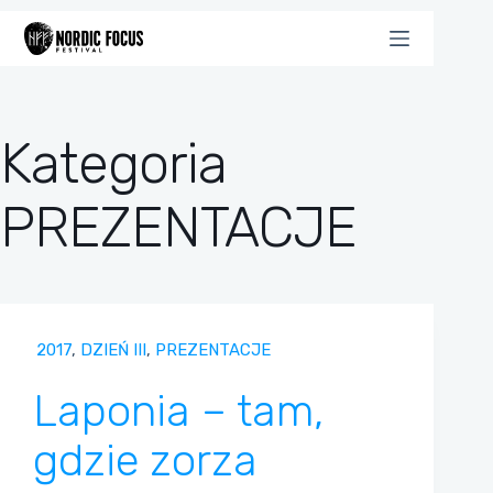
Przejdź
do
treści
Kategoria
PREZENTACJE
2017
,
DZIEŃ III
,
PREZENTACJE
Laponia – tam,
gdzie zorza