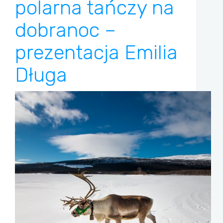
polarna tańczy na
dobranoc –
prezentacja Emilia
Długa