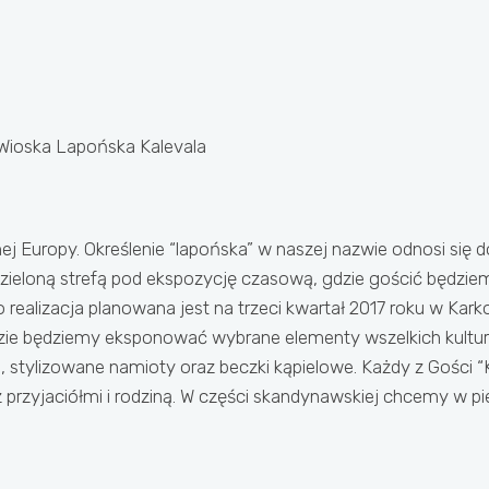
Wioska Lapońska Kalevala
 Europy. Określenie “lapońska” w naszej nazwie odnosi się do
dzieloną strefą pod ekspozycję czasową, gdzie gościć będziem
ego realizacja planowana jest na trzeci kwartał 2017 roku w K
dzie będziemy eksponować wybrane elementy wszelkich kultur, 
ami, stylizowane namioty oraz beczki kąpielowe. Każdy z Gości 
 z przyjaciółmi i rodziną. W części skandynawskiej chcemy w p