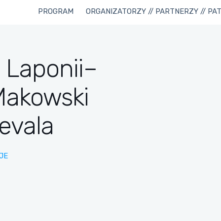
PROGRAM
ORGANIZATORZY // PARTNERZY // PA
Laponii–
Makowski
evala
JE