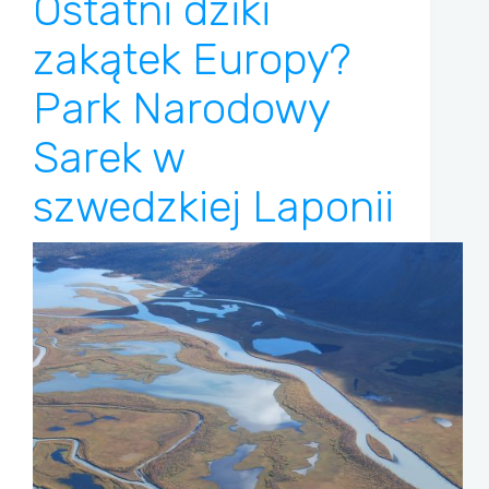
Ostatni dziki
zakątek Europy?
Park Narodowy
Sarek w
szwedzkiej Laponii