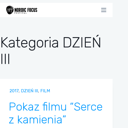
Przejdź
do
treści
Kategoria
DZIEŃ
III
2017
,
DZIEŃ III
,
FILM
Pokaz filmu “Serce
z kamienia”