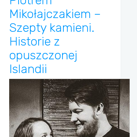
Piotrem
Mikołajczakiem –
Szepty kamieni.
Historie z
opuszczonej
Islandii