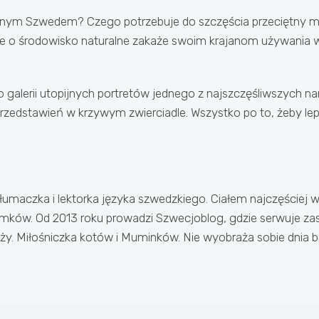
ym Szwedem? Czego potrzebuje do szczęścia przeciętny miesz
osce o środowisko naturalne zakaże swoim krajanom używania
 galerii utopijnych portretów jednego z najszczęśliwszych n
edstawień w krzywym zwierciadle. Wszystko po to, żeby lepie
 tłumaczka i lektorka języka szwedzkiego. Ciałem najczęściej 
ów. Od 2013 roku prowadzi Szwecjoblog, gdzie serwuje zast
y. Miłośniczka kotów i Muminków. Nie wyobraża sobie dnia bez