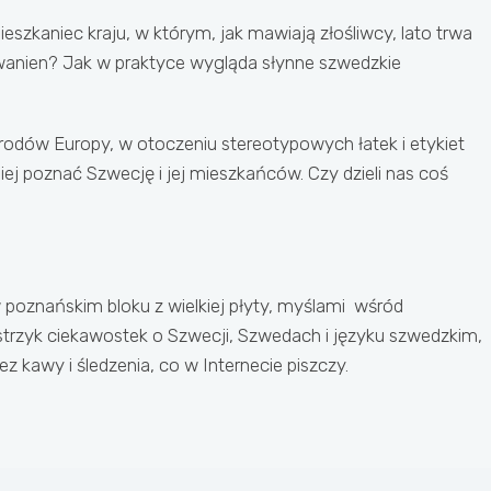
kaniec kraju, w którym, jak mawiają złośliwcy, lato trwa
 wanien? Jak w praktyce wygląda słynne szwedzkie
arodów Europy, w otoczeniu stereotypowych łatek i etykiet
j poznać Szwecję i jej mieszkańców. Czy dzieli nas coś
w poznańskim bloku z wielkiej płyty, myślami wśród
rzyk ciekawostek o Szwecji, Szwedach i języku szwedzkim,
 kawy i śledzenia, co w Internecie piszczy.