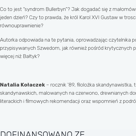
Co to jest “syndrom Bullerbyn”? Jak dogadać się z małomówn
jeden dzień? Czy to prawda, że król Karol XVI Gustaw w tr
równouprawnienie?
Autorka odpowiada na te pytania, oprowadzając czytelnika po
przypisywanych Szwedom, jak również pośród krytycznych prz
więcej niż Bałtyk?
Natalia Kołaczek
– rocznik ’89, filolożka skandynawistka,
skandynawskich, malowanych na czerwono, drewnianych domk
literackich i filmowych rekomendacji oraz wspomnień z podróż
DOFINANSOWANO ZE