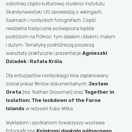
sobotniej części kulturowej studenci Instytutu
Skandynawistyki UG opowiedzą o wikingach,
Saamach i nordyckich fotografach. Część
niedzielna tradycyjnie poświęcona będzie
podróżom na Północ: tym dalekim i bliskim, małym
i dużym. Tematykę podróżniczą poszerzą
warsztaty praktyczne i prezentacje
Agnieszki
Dziadek
i
Rafała Króla
.
Dla entuzjastów nordyckiego kina zaplanowany
został pokaz filmów dokumentalnych:
Jestem
Greta
(reż. Nathan Grossman) oraz
Together in
Isolation: The lockdown of the Faroe
Islands
w reżyserii Kuby Witka.
Wykładom i spotkaniom towarzyszy wystawa
fotograficzna
Kajakami dookoła północnego