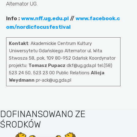
Alternator UG.
Info
:
www.nff.ug.edu.pl
//
www.facebook.c
om/nordicfocusfestival
Kontakt
: Akademickie Centrum Kultury
Uniwersytetu Gdańskiego Alternator ul. Wita
Stwosza 58, pok. 109 80-952 Gdańsk Koordynator
projektu:
Tomasz
Pupacz
dkf@ug.gda.pl tel.(58)
523 24 50, 523 23 00 Public Relations
Alicja
Weydmann
pr-ack@ug.gda.pl
DOFINANSOWANO ZE
ŚRODKÓW