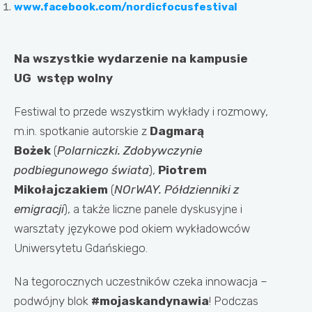
www.facebook.com/nordicfocusfestival
Na wszystkie wydarzenie na kampusie
UG
wstęp wolny
Festiwal to przede wszystkim wykłady i rozmowy,
m.in. spotkanie autorskie z
Dagmarą
Bożek
(
Polarniczki. Zdobywczynie
podbiegunowego świata
),
Piotrem
Mikołajczakiem
(
NOrWAY. Półdzienniki z
emigracji
), a także liczne panele dyskusyjne i
warsztaty językowe pod okiem wykładowców
Uniwersytetu Gdańskiego.
Na tegorocznych uczestników czeka innowacja –
podwójny blok
#mojaskandynawia
! Podczas