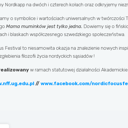
 Nordkapp na dwóch i czterech kołach oraz odkryjemy niezna
my o symbolice i wartościach uniwersalnych w twórczości 
ego
Mama muminków jest tylko jedna.
Dowiemy się o fińsk
niach i blaskach współczesnego szwedzkiego społeczeństwa.
s Festival to niesamowita okazja na znalezienie nowych inspira
głebienia filozofii życia nordyckich sąsiadów !
realizowany
w ramach statutowej działalności Akademickie
.nff.ug.edu.pl
//
www.facebook.com/nordicfocusfe