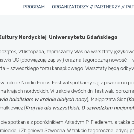
PROGRAM
ORGANIZATORZY // PARTNERZY // PA
Kultury Nordyckiej Uniwersytetu Gdańskiego
oczątek, 21 listopada, zapraszamy Was na warsztaty językow
tyki UG (obowiązują zapisy!) oraz na tegoroczną nowość – w
a – szwedzkiego tortu kanapkowego. Warsztaty będą odbywały
 w trakcie Nordic Focus Festival spotkamy się z pisarzami i p
ę na krajach nordyckich. W trakcie dwóch dni festiwalu por
ia halalIslam w krainie białych nocy
), Małgorzata Sidz (
Ko
chałkiewicz (
Kraj nie dla wszystkich. O szwedzkim nacjona
cie spotkania z podróżnikiem Arkadym P. Fiedlerem, a także p
bieckiej i Zbigniewa Szwocha. W trakcie tegorocznej edycji p