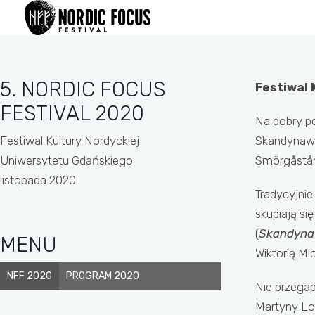
Przejdź
do
treści
5. NORDIC FOCUS
Festiwal 
FESTIVAL 2020
Na dobry p
Festiwal Kultury Nordyckiej
Skandynawis
Uniwersytetu Gdańskiego
Smörgåstårt
listopada 2020
Tradycyjnie
skupiają si
(
Skandynaw
MENU
Wiktorią Mi
NFF 2020
PROGRAM 2020
Nie przegap
Martyny Lor