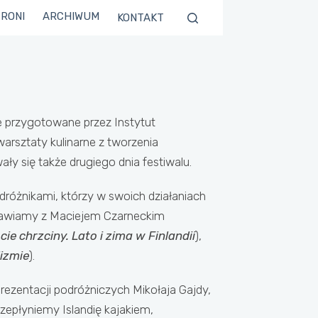
TRONI
ARCHIWUM
KONTAKT
e przygotowane przez Instytut
arsztaty kulinarne z tworzenia
 się także drugiego dnia festiwalu.
odróżnikami, którzy w swoich działaniach
ozmawiamy z Maciejem Czarneckim
cie chrzciny. Lato i zima w Finlandii
),
lizmie
).
rezentacji podróżniczych Mikołaja Gajdy,
rzepłyniemy Islandię kajakiem,