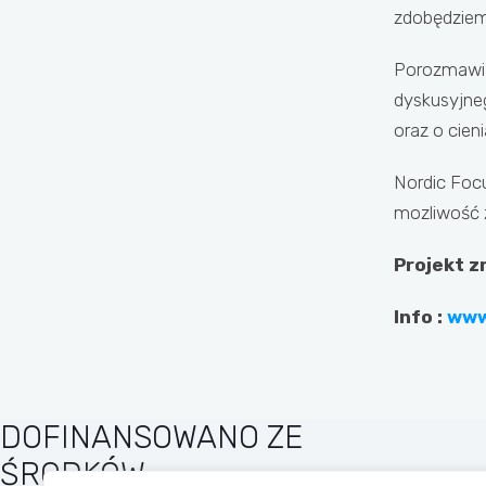
zdobędziemy
Porozmawia
dyskusyjn
oraz o cie
Nordic Focu
mozliwość z
Projekt z
Info :
www
DOFINANSOWANO ZE
ŚRODKÓW