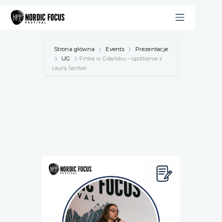
Przejdź
do
treści
Strona główna
Events
Prezentacje
UG
Finka w Gdańsku – spotkanie z
Laurą Santoo