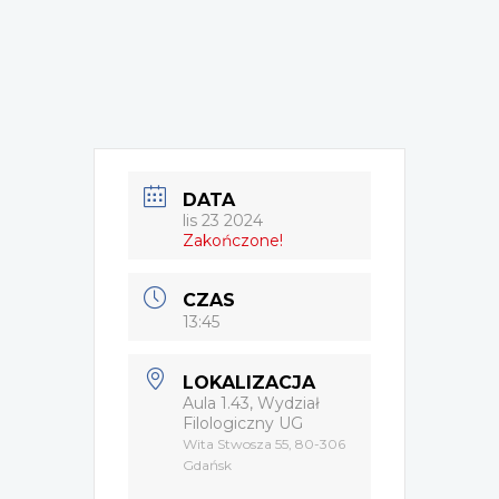
DATA
lis 23 2024
Zakończone!
CZAS
13:45
LOKALIZACJA
Aula 1.43, Wydział
Filologiczny UG
Wita Stwosza 55, 80-306
Gdańsk