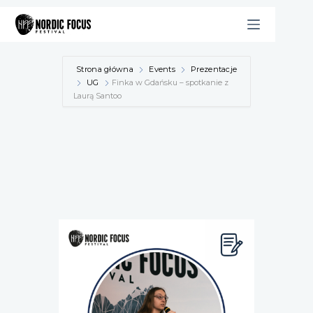
Przejdź
do
treści
Strona główna
Events
Prezentacje
UG
Finka w Gdańsku – spotkanie z
Laurą Santoo