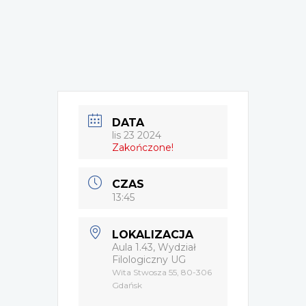
DATA
lis 23 2024
Zakończone!
CZAS
13:45
LOKALIZACJA
Aula 1.43, Wydział
Filologiczny UG
Wita Stwosza 55, 80-306
Gdańsk