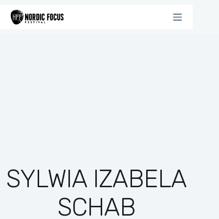
Przejdź
do
treści
SYLWIA IZABELA
SCHAB