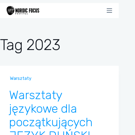
Przejdź
do
treści
Tag
2023
Warsztaty
Warsztaty
językowe dla
początkujących