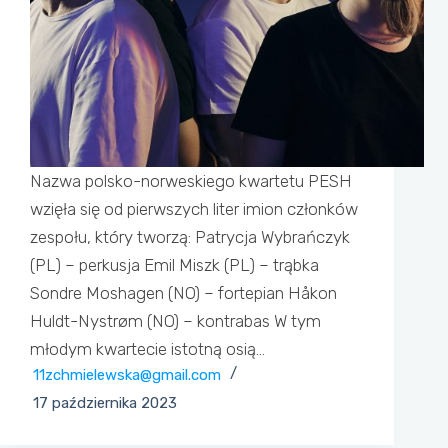
Nazwa polsko-norweskiego kwartetu PESH
wzięła się od pierwszych liter imion członków
zespołu, który tworzą: Patrycja Wybrańczyk
(PL) – perkusja Emil Miszk (PL) – trąbka
Sondre Moshagen (NO) – fortepian Håkon
Huldt-Nystrøm (NO) – kontrabas W tym
młodym kwartecie istotną osią…
11zchmielewska@gmail.com
17 października 2023