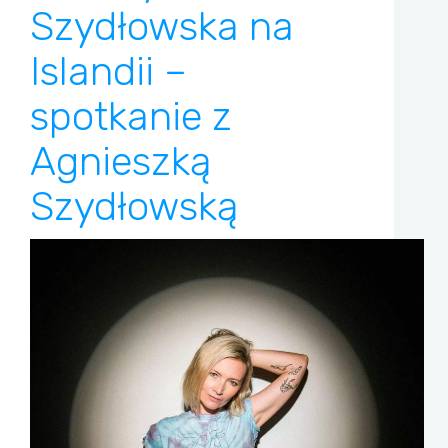
Szydłowska na
Islandii –
spotkanie z
Agnieszką
Szydłowską