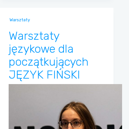
Warsztaty
Warsztaty
językowe dla
początkujących
JĘZYK FIŃSKI