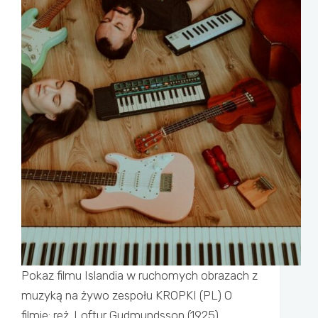
Pokaz filmu Islandia w ruchomych obrazach z
muzyką na żywo zespołu KROPKI (PL) O
filmie: reż. Loftur Gudmundsson (1925),