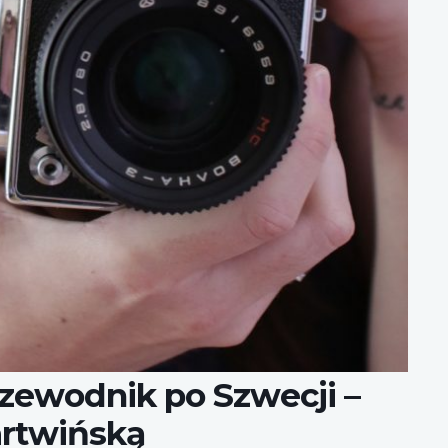
zewodnik po Szwecji –
artwińską