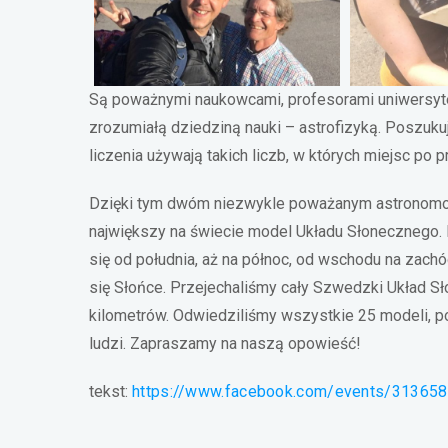
Są poważnymi naukowcami, profesorami uniwersyteck
zrozumiałą dziedziną nauki – astrofizyką. Poszuku
liczenia używają takich liczb, w których miejsc po p
Dzięki tym dwóm niezwykle poważanym astronomom 
największy na świecie model Układu Słonecznego. 
się od południa, aż na północ, od wschodu na zach
się Słońce. Przejechaliśmy cały Szwedzki Układ Sł
kilometrów. Odwiedziliśmy wszystkie 25 modeli, p
ludzi. Zapraszamy na naszą opowieść!
tekst:
https://www.facebook.com/events/31365