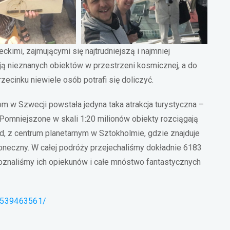
imi, zajmującymi się najtrudniejszą i najmniej
ją nieznanych obiektów w przestrzeni kosmicznej, a do
rzecinku niewiele osób potrafi się doliczyć.
w Szwecji powstała jedyna taka atrakcja turystyczna –
Pomniejszone w skali 1:20 milionów obiekty rozciągają
ód, z centrum planetarnym w Sztokholmie, gdzie znajduje
oneczny. W całej podróży przejechaliśmy dokładnie 6183
oznaliśmy ich opiekunów i całe mnóstwo fantastycznych
8539463561/