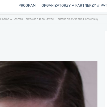
PROGRAM
ORGANIZATORZY // PARTNERZY // PA
Podróż w Kosmos – przewodnik po Szwecji – spotkanie z Aldoną Hartwińską