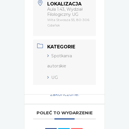
LOKALIZACJA
Aula 1.43, Wydział
Filologiczny UG
Wita Stwosza 55, 80-306
Gdańsk
KATEGORIE
Spotkania
autorskie
UG
Wydarzenie zostało
zakończone.
POLEĆ TO WYDARZENIE
Tagi:
,
,
2024
OLIVER LOVRENSKI
UG