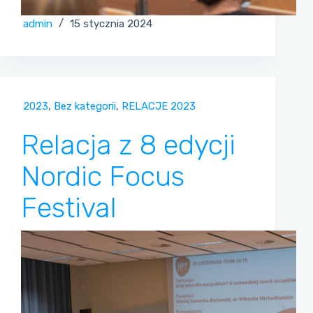
admin
15 stycznia 2024
2023
,
Bez kategorii
,
RELACJE 2023
Relacja z 8 edycji
Nordic Focus
Festival