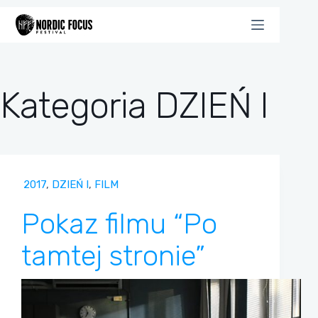
Przejdź
do
treści
Kategoria
DZIEŃ I
2017
,
DZIEŃ I
,
FILM
Pokaz filmu “Po
tamtej stronie”