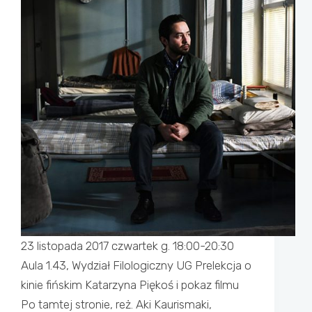
23 listopada 2017 czwartek g. 18:00-20:30
Aula 1.43, Wydział Filologiczny UG Prelekcja o
kinie fińskim Katarzyna Piękoś i pokaz filmu
Po tamtej stronie, reż. Aki Kaurismaki,