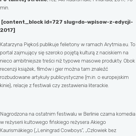
min.
[content_block id=727 slug=do-wpisow-z-edycji-
2017]
Katarzyna Piękoś publikuje felietony w ramach Arytmia.eu. To
portal zajmujący się szeroko pojętą kulturą z naciskiem na
nieco ambitniejsze treści niż typowe masowe produkty. Obok
recenzji książek, filmów i gier można tam znaleźć
rozbudowane artykuły publicystyczne (m.in. o europejskim
kinie), relacje z festiwali czy zestawienia literackie.
Nagrodzona na ostatnim festiwalu w Berlinie czarna komedia
w reżyserii kultowego fińskiego reżysera Akiego
Kaurismäkiego („Leningrad Cowboys”, „Człowiek bez