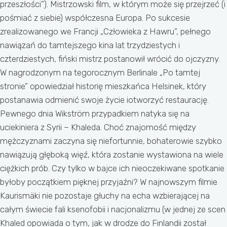
przeszłości”). Mistrzowski film, w którym może się przejrzeć (i
pośmiać z siebie) współczesna Europa. Po sukcesie
zrealizowanego we Francji „Człowieka z Hawru”, pełnego
nawiązań do tamtejszego kina lat trzydziestych i
czterdziestych, fiński mistrz postanowił wrócić do ojczyzny.
W nagrodzonym na tegorocznym Berlinale „Po tamtej
stronie” opowiedział historię mieszkańca Helsinek, który
postanawia odmienić swoje życie iotworzyć restaurację.
Pewnego dnia Wikström przypadkiem natyka się na
uciekiniera z Syrii – Khaleda. Choć znajomość między
mężczyznami zaczyna się niefortunnie, bohaterowie szybko
nawiązują głęboką więź, która zostanie wystawiona na wiele
ciężkich prób. Czy tylko w bajce ich nieoczekiwane spotkanie
byłoby początkiem pięknej przyjaźni? W najnowszym filmie
Kaurismäki nie pozostaje głuchy na echa wzbierającej na
całym świecie fali ksenofobii i nacjonalizmu (w jednej ze scen
Khaled opowiada o tym, jak w drodze do Finlandii został