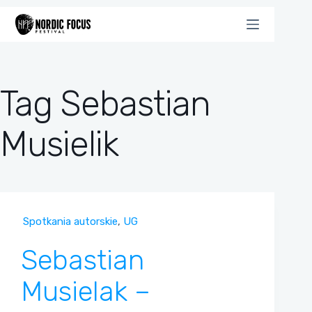
Przejdź
do
treści
Tag
Sebastian
Musielik
Spotkania autorskie
,
UG
Sebastian
Musielak –