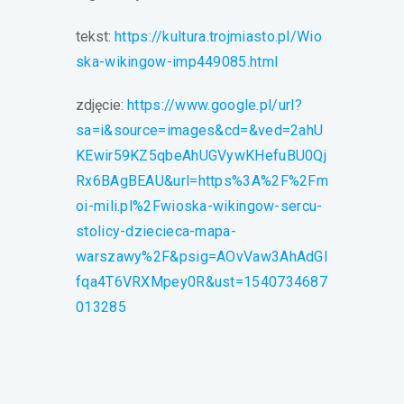
tekst:
https://kultura.trojmiasto.pl/Wio
ska-wikingow-imp449085.html
zdjęcie:
https://www.google.pl/url?
sa=i&source=images&cd=&ved=2ahU
KEwir59KZ5qbeAhUGVywKHefuBU0Qj
Rx6BAgBEAU&url=https%3A%2F%2Fm
oi-mili.pl%2Fwioska-wikingow-sercu-
stolicy-dziecieca-mapa-
warszawy%2F&psig=AOvVaw3AhAdGI
fqa4T6VRXMpey0R&ust=1540734687
013285