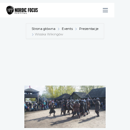
Przejdź
do
treści
Strona główna
Events
Prezentacje
Wioska Wikingów