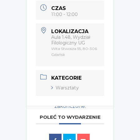
CZAS
11:00 - 12:00
LOKALIZACJA
Aula 1.48, Wydział
Filologiczny UG
Wita Stwosza 55, 80-306
Gdańsk
KATEGORIE
Warsztaty
Wydarzenie zostało
zakończone.
POLEĆ TO WYDARZENIE
Tagi:
2025