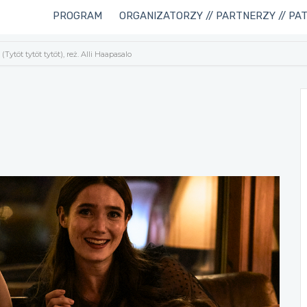
PROGRAM
ORGANIZATORZY // PARTNERZY // PA
ytöt tytöt tytöt), reż. Alli Haapasalo