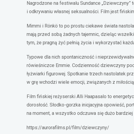
Nagrodzone na festiwalu Sundance „Dziewczyny” to 
i odkrywaniu własnej seksualności. Film jest fińsk
Mimmi i Rönkö to po prostu ciekawe świata nastolat
mają przed sobą żadnych tajemnic, dzieląc wszelki
tym, że pragną żyć pełnią życia i wykorzystać każd
Typowe dla nich spontaniczność i nieprzewidywalnoś
rówieśniczce Emmie. Codzienność dziewczyny podpo
łyżwiarki figurowej. Spotkanie trzech nastolatek 
w grę wchodzi wiele emocji, związanych z miłością
Film fińskiej reżyserski Alli Haapasalo to energety
dorosłość. Słodko-gorzka inicjacyjna opowieść, por
na moment, a wszystko odczuwa się dużo bardziej 
https://aurorafilms.pl/film/dziewczyny/