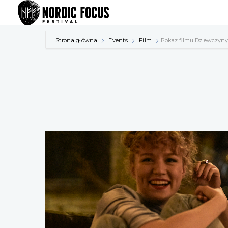
Przejdź
do
treści
Strona główna
Events
Film
Pokaz filmu Dziewczyny (T