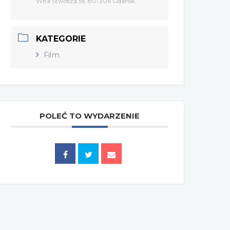
Wita Stwosza 55, 80-306 Gdańsk
KATEGORIE
Film
POLEĆ TO WYDARZENIE