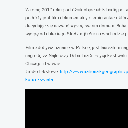
Wiosną 2017 roku podróżnik objechał Islandię po r
podróży jest film dokumentalny o emigrantach, którz
decydując się nazwać wyspę swoim domem. Bohatera
wyspę od dalekiego Stöðvarfjörður na wschodzie po 
Film zdobywa uznanie w Polsce, jest laureatem nag
nagrodę za Najlepszy Debiut na 5. Edycji Festiwalu 
Chicago i Lwowie.
źródło tekstowe:
http://www.national-geographic.
koncu-swiata