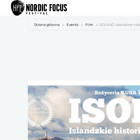
Przejdź
do
treści
Strona główna
Events
Film
ISOLAND: Islandzkie his