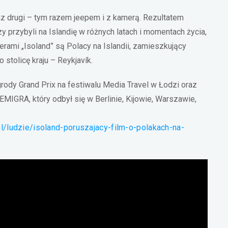
az drugi – tym razem jeepem i z kamerą. Rezultatem
y przybyli na Islandię w różnych latach i momentach życia,
mi „Isoland” są Polacy na Islandii, zamieszkujący
stolicę kraju – Reykjavík.
rody Grand Prix na festiwalu Media Travel w Łodzi oraz
EMIGRA, który odbył się w Berlinie, Kijowie, Warszawie,
pl/ludzie/isoland-poruszajacy-film-o-polakach-na-