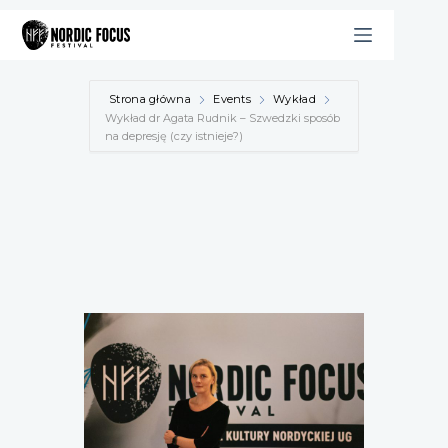
Przejdź
do
treści
Strona główna
Events
Wykład
Wykład dr Agata Rudnik – Szwedzki sposób
na depresję (czy istnieje?)