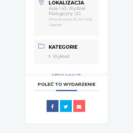
LOKALIZACJA
Aula 1.43, Wydział
Filologiczny UG
Wita Stwosza 55, 80-306
Gdańsk
KATEGORIE
Wykład
Wydarzenie zostało
zakończone.
POLEĆ TO WYDARZENIE
Tagi:
,
2022
AGATA RUDNIK