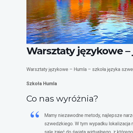
Warsztaty językowe –
Warsztaty językowe – Humla – szkoła języka szw
Szkoła Humla
Co nas wyróżnia?
Mamy niezawodne metody, najlepsze narzęd
szwedzkiego. W tym wypadku lokalizacja n
salę zajęć do świata wirtualnego, z któr