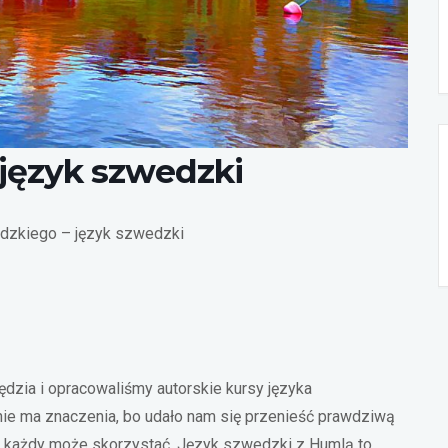
 język szwedzki
edzkiego – język szwedzki
zia i opracowaliśmy autorskie kursy języka
ie ma znaczenia, bo udało nam się przenieść prawdziwą
ego każdy może skorzystać. Język szwedzki z Humlą to