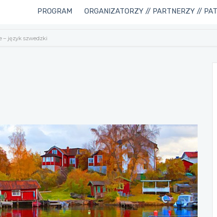
PROGRAM
ORGANIZATORZY // PARTNERZY // PA
e – język szwedzki