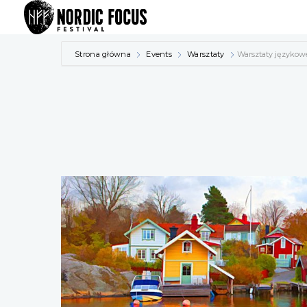
Przejdź
do
treści
Strona główna
Events
Warsztaty
Warsztaty językow