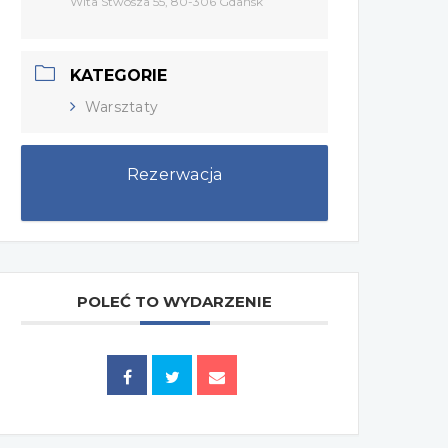
Wita Stwosza 55, 80-306 Gdańsk
KATEGORIE
Warsztaty
Rezerwacja
POLEĆ TO WYDARZENIE