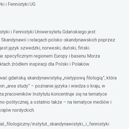
ki i Fennistyki UG
tyki i Fennistyki Uniwersytetu Gdańskiego jest
o Skandynawii i relacjach polsko-skandynawskich poprzez
est język szwedzki, norweski, duński, fiński.
je specyficznym regionem Europy i basenu Morza
tach źródłem inspiracji dla Polski i Polaków.
ć gdańską skandynawistykę „nietypową filologią”, która
n „area study” – poznanie języka i wiedza o kraju, w
a pracowników Instytutu koncentruje się na tematyce
czno-politycznej, a ostatnio także – na tematyce mediów i
krajów nordyckich.
ial_filologiczny/instytut_skandynawistyki_i_fennistyki