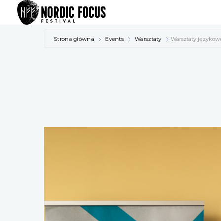
Przejdź
do
treści
Strona główna
Events
Warsztaty
Warsztaty językow