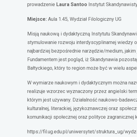
prowadzenie
Laura Santoo
Instytut Skandynawisty
Miejsce:
Aula 1.45, Wydział Filologiczny UG
Misją naukową i dydaktyczną Instytutu Skandynawis
stymulowanie rozwoju interdyscyplinarnej wiedzy 
najbardziej bezpośrednie narzędzie/medium, jakim j
Fundamentem jest pogląd, iż Skandynawia pozosta
Bałtyckiego, który to region może być w wielu aspek
W wymiarze naukowym i dydaktycznym można nazwa
realizuje wzorzec wyznaczony przez angielski termi
którym jest używany. Działalność naukowo-badawcz
kulturalnej, literackiej, językoznawczej oraz społe
komunikacji społecznej oraz polityce zagranicznej 
https://fil.ug.edu.pl/uniwersytet/struktura_ug/wydz