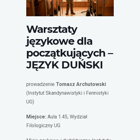
Warsztaty języka duńskiego
Warsztaty
językowe dla
początkujących –
JĘZYK DUŃSKI
prowadzenie
Tomasz Archutowski
(Instytut Skandynawistyki i Fennistyki
UG)
Miejsce:
Aula 1.45,
Wydział
Filologiczny UG