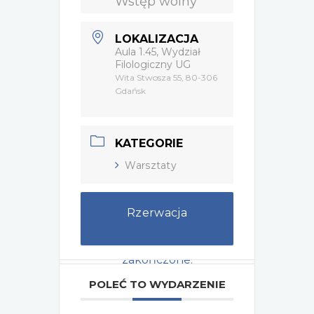
Wstęp wolny
LOKALIZACJA
Aula 1.45, Wydział
Filologiczny UG
Wita Stwosza 55, 80-306
Gdańsk
KATEGORIE
Warsztaty
Rzerwacja
Wydarzenie zostało
zakończone.
POLEĆ TO WYDARZENIE
Tagi:
2022