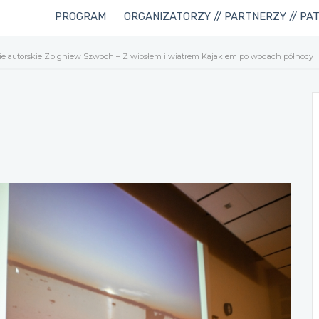
PROGRAM
ORGANIZATORZY // PARTNERZY // PA
ie autorskie Zbigniew Szwoch – Z wiosłem i wiatrem Kajakiem po wodach północy