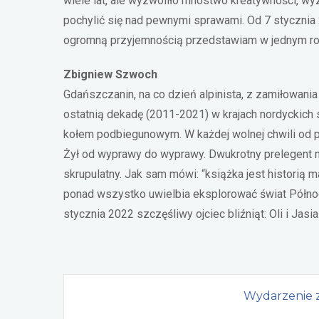
wiele lat, ale wyzwoliło mnóstwo kreatywności, wyzw
pochylić się nad pewnymi sprawami. Od 7 stycznia 2
ogromną przyjemnością przedstawiam w jednym rok
Zbigniew Szwoch
Gdańszczanin, na co dzień alpinista, z zamiłowani
ostatnią dekadę (2011-2021) w krajach nordyckich
kołem podbiegunowym. W każdej wolnej chwili od p
Żył od wyprawy do wyprawy. Dwukrotny prelegent na
skrupulatny. Jak sam mówi: “książka jest historią m
ponad wszystko uwielbia eksplorować świat Północ
stycznia 2022 szczęśliwy ojciec bliźniąt: Oli i Jasia
Wydarzenie z