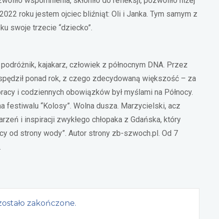
oliło wspomnienia, skłoniło do refleksji, pozwoliło niżej
022 roku jestem ojciec bliźniąt: Oli i Janka. Tym samym z
u swoje trzecie “dziecko”.
a podróżnik, kajakarz, człowiek z północnym DNA. Przez
 spędził ponad rok, z czego zdecydowaną większość – za
racy i codziennych obowiązków był myślami na Północy.
 festiwalu “Kolosy”. Wolna dusza. Marzycielski, acz
arzeń i inspiracji zwykłego chłopaka z Gdańska, który
y od strony wody”. Autor strony zb-szwoch.pl. Od 7
.
ostało zakończone.