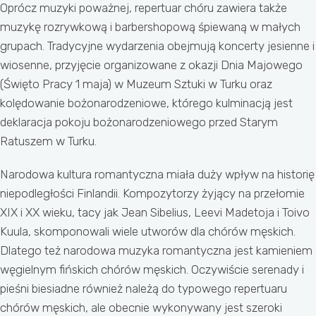
Oprócz muzyki poważnej, repertuar chóru zawiera także
muzykę rozrywkową i barbershopową śpiewaną w małych
grupach. Tradycyjne wydarzenia obejmują koncerty jesienne i
wiosenne, przyjęcie organizowane z okazji Dnia Majowego
(Święto Pracy 1 maja) w Muzeum Sztuki w Turku oraz
kolędowanie bożonarodzeniowe, którego kulminacją jest
deklaracja pokoju bożonarodzeniowego przed Starym
Ratuszem w Turku.
Narodowa kultura romantyczna miała duży wpływ na historię
niepodległości Finlandii. Kompozytorzy żyjący na przełomie
XIX i XX wieku, tacy jak Jean Sibelius, Leevi Madetoja i Toivo
Kuula, skomponowali wiele utworów dla chórów męskich.
Dlatego też narodowa muzyka romantyczna jest kamieniem
węgielnym fińskich chórów męskich. Oczywiście serenady i
pieśni biesiadne również należą do typowego repertuaru
chórów męskich, ale obecnie wykonywany jest szeroki