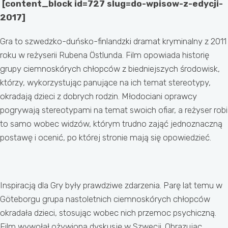
[content_block id=727 slug=do-wpisow-z-edycji-
2017]
Gra to szwedzko-duńsko-finlandzki dramat kryminalny z 2011
roku w reżyserii Rubena Östlunda. Film opowiada historię
grupy ciemnoskórych chłopców z biedniejszych środowisk,
którzy, wykorzystując panujące na ich temat stereotypy,
okradają dzieci z dobrych rodzin. Młodociani oprawcy
pogrywają stereotypami na temat swoich ofiar, a reżyser robi
to samo wobec widzów, którym trudno zająć jednoznaczną
postawę i ocenić, po której stronie mają się opowiedzieć.
Inspiracją dla Gry były prawdziwe zdarzenia. Parę lat temu w
Göteborgu grupa nastoletnich ciemnoskórych chłopców
okradała dzieci, stosując wobec nich przemoc psychiczną.
Film wywołał ożywioną dyskusję w Szwecji. Obrazując